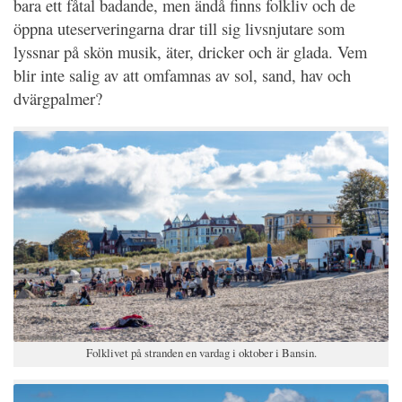
bara ett fåtal badande, men ändå finns folkliv och de
öppna uteserveringarna drar till sig livsnjutare som
lyssnar på skön musik, äter, dricker och är glada. Vem
blir inte salig av att omfamnas av sol, sand, hav och
dvärgpalmer?
Folklivet på stranden en vardag i oktober i Bansin.