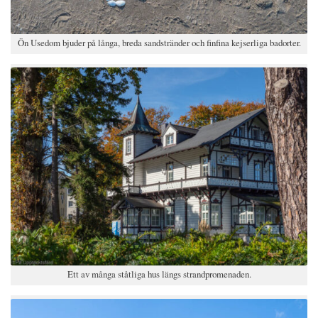
Ön Usedom bjuder på långa, breda sandstränder och finfina kejserliga badorter.
Ett av många ståtliga hus längs strandpromenaden.