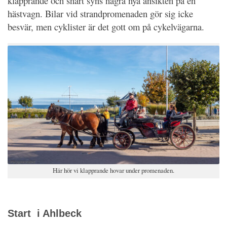
klapprande och snart syns några nya ansikten på en
hästvagn. Bilar vid strandpromenaden gör sig icke
besvär, men cyklister är det gott om på cykelvägarna.
Här hör vi klapprande hovar under promenaden.
Start i Ahlbeck