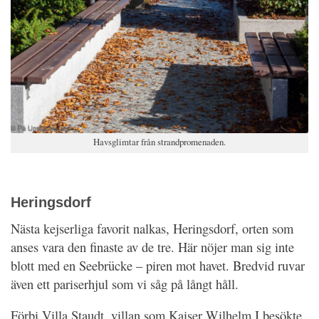
Havsglimtar från strandpromenaden.
Heringsdorf
Nästa kejserliga favorit nalkas, Heringsdorf, orten som
anses vara den finaste av de tre. Här nöjer man sig inte
blott med en Seebrücke – piren mot havet. Bredvid ruvar
även ett pariserhjul som vi såg på långt håll.
Förbi Villa Staudt, villan som Kaiser Wilhelm I besökte