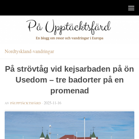
Under innehåll
Nordtyskland-vandringar
På strövtåg vid kejsarbaden på ön
Usedom – tre badorter på en
promenad
2025-11-16
AV
PÅUPPTÄCKTSFÄRD
·