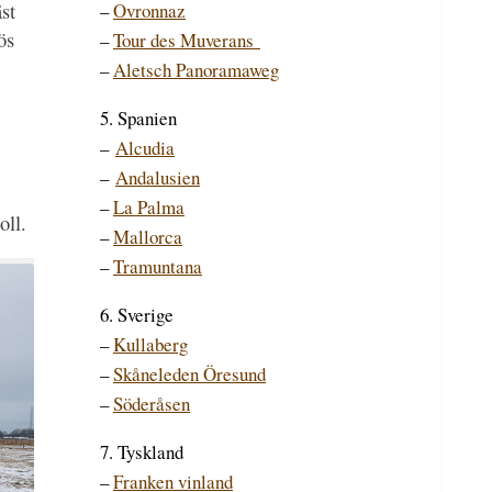
st
–
Ovronnaz
ös
–
Tour des Muverans
–
Aletsch Panoramaweg
5. Spanien
–
Alcudia
–
Andalusien
–
La Palma
oll.
–
Mallorca
–
Tramuntana
6. Sverige
–
Kullaberg
–
Skåneleden Öresund
–
Söderåsen
7. Tyskland
–
Franken vinland