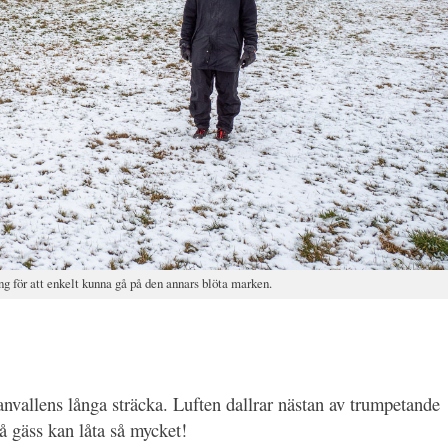
ng för att enkelt kunna gå på den annars blöta marken.
anvallens långa sträcka. Luften dallrar nästan av trumpetande
vå gäss kan låta så mycket!