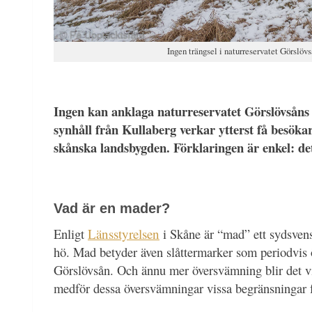
Ingen trängsel i naturreservatet Görslö
Ingen kan anklaga naturreservatet Görslövsåns m
synhåll från Kullaberg verkar ytterst få besöka
skånska landsbygden. Förklaringen är enkel: de
Vad är en mader?
Enligt
Länsstyrelsen
i Skåne är “mad” ett sydsvensk
hö. Mad betyder även slåttermarker som periodvis 
Görslövsån. Och ännu mer översvämning blir det vid
medför dessa översvämningar vissa begränsningar fö