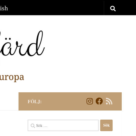
ish
FÖLJ:
Sök
efter: