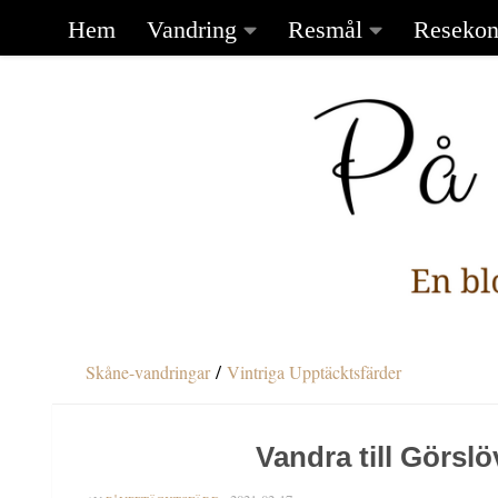
Hem
Vandring
Resmål
Resekon
Under innehåll
/
Skåne-vandringar
Vintriga Upptäcktsfärder
Vandra till Görsl