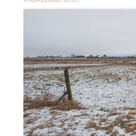
2021-02-17
AV
PÅUPPTÄCKTSFÄRD
·