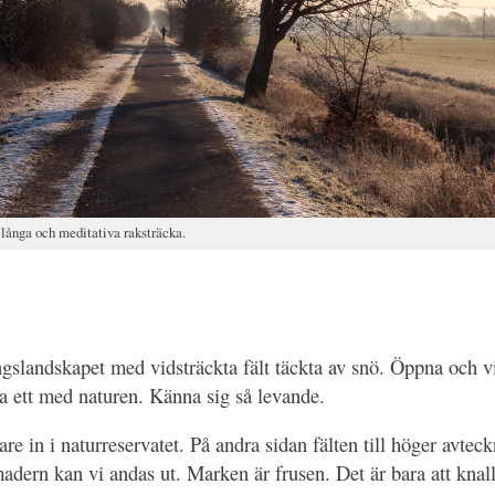
långa och meditativa raksträcka.
ngslandskapet med vidsträckta fält täckta av snö. Öppna och v
ra ett med naturen. Känna sig så levande.
re in i naturreservatet. På andra sidan fälten till höger avteck
adern kan vi andas ut. Marken är frusen. Det är bara att knal