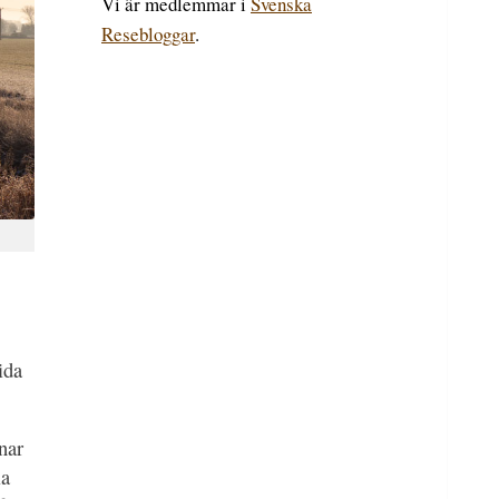
Vi är medlemmar i
Svenska
Resebloggar
.
ida
nar
la