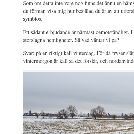
Som om detta inte vore nog finns det ännu en hämsk
du förmår, visa mig hur besjälad du är av att utfor
symbios.
Ett sådant erbjudande är närmast oemotståndligt. I
storslagna hemligheter. Så vad väntar vi på?
Svar: på en riktigt kall vinterdag. För då fryser sl
vintermorgon är kall så det förslår, och nordanvind