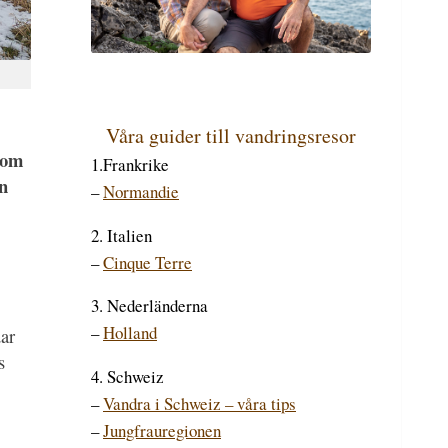
Våra guider till vandringsresor
nom
1.Frankrike
en
–
Normandie
2. Italien
–
Cinque Terre
3. Nederländerna
–
Holland
dar
s
4. Schweiz
–
Vandra i Schweiz – våra tips
–
Jungfrauregionen