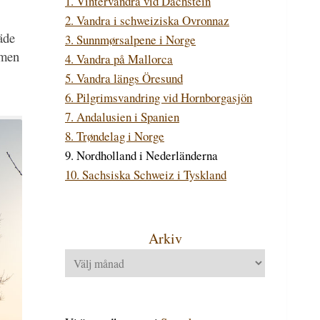
1. Vintervandra vid Dachstein
2. Vandra i schweiziska Ovronnaz
äde
3. Sunnmørsalpene i Norge
mmen
4. Vandra på Mallorca
5. Vandra längs Öresund
6. Pilgrimsvandring vid Hornborgasjön
7. Andalusien i Spanien
8. Trøndelag i Norge
9. Nordholland i Nederländerna
10. Sachsiska Schweiz i Tyskland
Arkiv
Arkiv