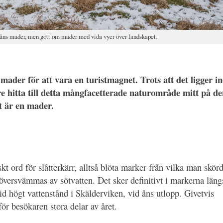
vsåns mader, men gott om mader med vida vyer över landskapet.
ader för att vara en turistmagnet. Trots att det ligger i
re hitta till detta mångfacetterade naturområde mitt på d
t är en mader.
t ord för slåtterkärr, alltså blöta marker från vilka man skör
översvämmas av sötvatten. Det sker definitivt i markerna läng
 högt vattenstånd i Skälderviken, vid åns utlopp. Givetvis
r besökaren stora delar av året.