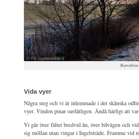
Banvallens 
Vida vyer
Några steg och vi är inlemmade i det skånska odli
vyer. Vinden pinar oavlåtligen. Ändå härligt att va
Vi går över fältet bredvid ån, över bilvägen och vida
sig möllan utan vingar i Ingelsträde. Framme vid m