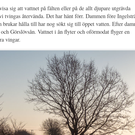
sa sig att vattnet på fälten eller på de allt djupare utgrävda
vi tvingas återvända. Det har hänt förr. Dammen före Ingelstr
 brukar hålla till har nog sökt sig till öppet vatten. Efter da
och Görslövsån. Vattnet i ån flyter och oförmodat flyger en
ra vingar.