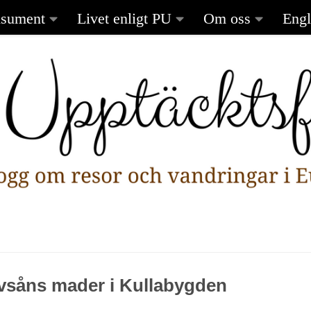
sument
Livet enligt PU
Om oss
Engl
övsåns mader i Kullabygden