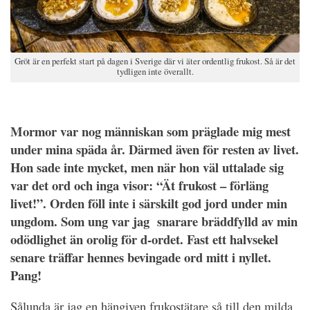
Gröt är en perfekt start på dagen i Sverige där vi äter ordentlig frukost. Så är det
tydligen inte överallt.
Mormor var nog människan som präglade mig mest
under mina späda år. Därmed även för resten av livet.
Hon sade inte mycket, men när hon väl uttalade sig
var det ord och inga visor: “Ät frukost – förläng
livet!”. Orden föll inte i särskilt god jord under min
ungdom. Som ung var jag snarare bräddfylld av min
odödlighet än orolig för d-ordet. Fast ett halvsekel
senare träffar hennes bevingade ord mitt i nyllet.
Pang!
Sålunda är jag en hängiven frukostätare så till den milda