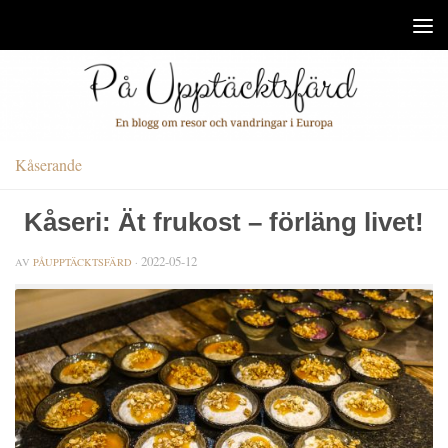
Under innehåll
Kåserande
Kåseri: Ät frukost – förläng livet!
2022-05-12
AV
PÅUPPTÄCKTSFÄRD
·