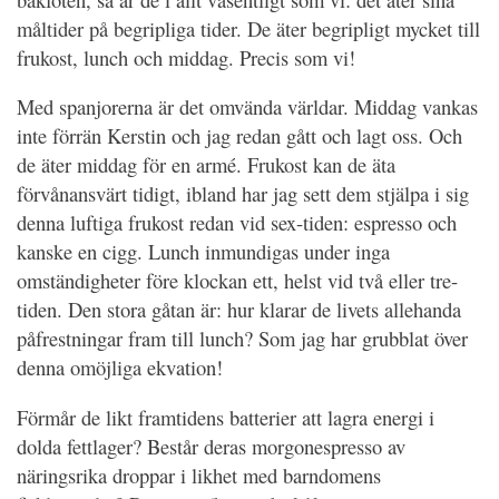
måltider på begripliga tider. De äter begripligt mycket till
frukost, lunch och middag. Precis som vi!
Med spanjorerna är det omvända världar. Middag vankas
inte förrän Kerstin och jag redan gått och lagt oss. Och
de äter middag för en armé. Frukost kan de äta
förvånansvärt tidigt, ibland har jag sett dem stjälpa i sig
denna luftiga frukost redan vid sex-tiden: espresso och
kanske en cigg. Lunch inmundigas under inga
omständigheter före klockan ett, helst vid två eller tre-
tiden. Den stora gåtan är: hur klarar de livets allehanda
påfrestningar fram till lunch? Som jag har grubblat över
denna omöjliga ekvation!
Förmår de likt framtidens batterier att lagra energi i
dolda fettlager? Består deras morgonespresso av
näringsrika droppar i likhet med barndomens