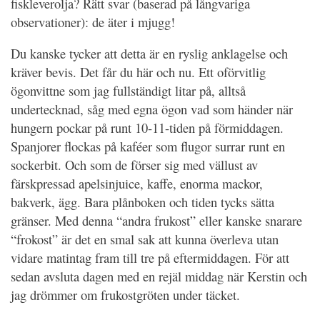
fiskleverolja? Rätt svar (baserad på långvariga
observationer): de äter i mjugg!
Du kanske tycker att detta är en ryslig anklagelse och
kräver bevis. Det får du här och nu. Ett oförvitlig
ögonvittne som jag fullständigt litar på, alltså
undertecknad, såg med egna ögon vad som händer när
hungern pockar på runt 10-11-tiden på förmiddagen.
Spanjorer flockas på kaféer som flugor surrar runt en
sockerbit. Och som de förser sig med vällust av
färskpressad apelsinjuice, kaffe, enorma mackor,
bakverk, ägg. Bara plånboken och tiden tycks sätta
gränser. Med denna “andra frukost” eller kanske snarare
“frokost” är det en smal sak att kunna överleva utan
vidare matintag fram till tre på eftermiddagen. För att
sedan avsluta dagen med en rejäl middag när Kerstin och
jag drömmer om frukostgröten under täcket.