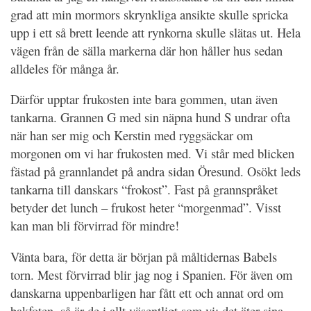
grad att min mormors skrynkliga ansikte skulle spricka
upp i ett så brett leende att rynkorna skulle slätas ut. Hela
vägen från de sälla markerna där hon håller hus sedan
alldeles för många år.
Därför upptar frukosten inte bara gommen, utan även
tankarna. Grannen G med sin näpna hund S undrar ofta
när han ser mig och Kerstin med ryggsäckar om
morgonen om vi har frukosten med. Vi står med blicken
fästad på grannlandet på andra sidan Öresund. Osökt leds
tankarna till danskars “frokost”. Fast på grannspråket
betyder det lunch – frukost heter “morgenmad”. Visst
kan man bli förvirrad för mindre!
Vänta bara, för detta är början på måltidernas Babels
torn. Mest förvirrad blir jag nog i Spanien. För även om
danskarna uppenbarligen har fått ett och annat ord om
bakfoten, så är de i allt väsentligt som vi: det äter sina