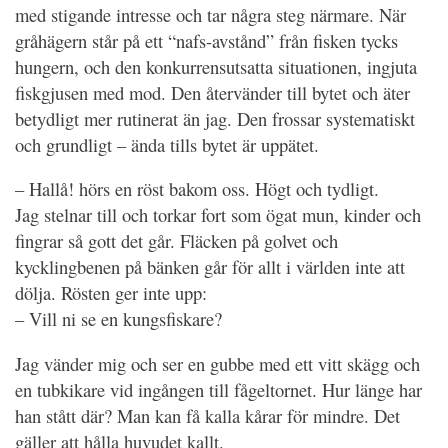
med stigande intresse och tar några steg närmare. När
gråhägern står på ett “nafs-avstånd” från fisken tycks
hungern, och den konkurrensutsatta situationen, ingjuta
fiskgjusen med mod. Den återvänder till bytet och äter
betydligt mer rutinerat än jag. Den frossar systematiskt
och grundligt – ända tills bytet är uppätet.
– Hallå! hörs en röst bakom oss. Högt och tydligt.
Jag stelnar till och torkar fort som ögat mun, kinder och
fingrar så gott det går. Fläcken på golvet och
kycklingbenen på bänken går för allt i världen inte att
dölja. Rösten ger inte upp:
– Vill ni se en kungsfiskare?
Jag vänder mig och ser en gubbe med ett vitt skägg och
en tubkikare vid ingången till fågeltornet. Hur länge har
han stått där? Man kan få kalla kårar för mindre. Det
gäller att hålla huvudet kallt.