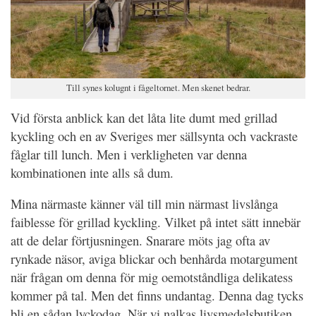
Till synes kolugnt i fågeltornet. Men skenet bedrar.
Vid första anblick kan det låta lite dumt med grillad
kyckling och en av Sveriges mer sällsynta och vackraste
fåglar till lunch. Men i verkligheten var denna
kombinationen inte alls så dum.
Mina närmaste känner väl till min närmast livslånga
faiblesse för grillad kyckling. Vilket på intet sätt innebär
att de delar förtjusningen. Snarare möts jag ofta av
rynkade näsor, aviga blickar och benhårda motargument
när frågan om denna för mig oemotståndliga delikatess
kommer på tal. Men det finns undantag. Denna dag tycks
bli en sådan lyckodag. När vi nalkas livsmedelsbutiken