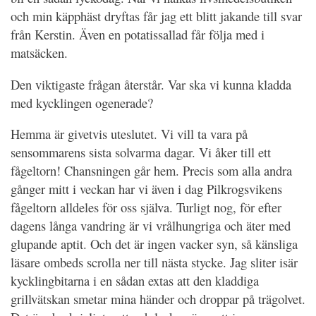
och min käpphäst dryftas får jag ett blitt jakande till svar
från Kerstin. Även en potatissallad får följa med i
matsäcken.
Den viktigaste frågan återstår. Var ska vi kunna kladda
med kycklingen ogenerade?
Hemma är givetvis uteslutet. Vi vill ta vara på
sensommarens sista solvarma dagar. Vi åker till ett
fågeltorn! Chansningen går hem. Precis som alla andra
gånger mitt i veckan har vi även i dag Pilkrogsvikens
fågeltorn alldeles för oss själva. Turligt nog, för efter
dagens långa vandring är vi vrålhungriga och äter med
glupande aptit. Och det är ingen vacker syn, så känsliga
läsare ombeds scrolla ner till nästa stycke. Jag sliter isär
kycklingbitarna i en sådan extas att den kladdiga
grillvätskan smetar mina händer och droppar på trägolvet.