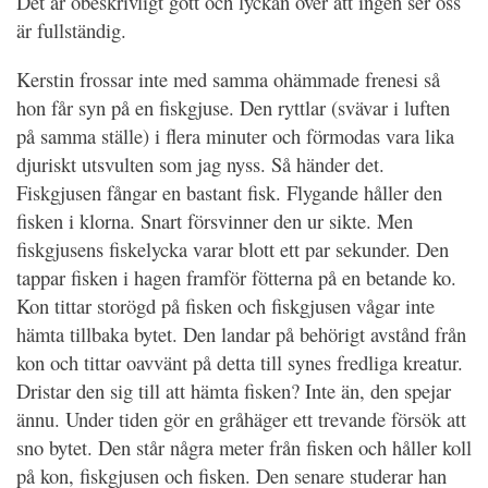
Det är obeskrivligt gott och lyckan över att ingen ser oss
är fullständig.
Kerstin frossar inte med samma ohämmade frenesi så
hon får syn på en fiskgjuse. Den ryttlar (svävar i luften
på samma ställe) i flera minuter och förmodas vara lika
djuriskt utsvulten som jag nyss. Så händer det.
Fiskgjusen fångar en bastant fisk. Flygande håller den
fisken i klorna. Snart försvinner den ur sikte. Men
fiskgjusens fiskelycka varar blott ett par sekunder. Den
tappar fisken i hagen framför fötterna på en betande ko.
Kon tittar storögd på fisken och fiskgjusen vågar inte
hämta tillbaka bytet. Den landar på behörigt avstånd från
kon och tittar oavvänt på detta till synes fredliga kreatur.
Dristar den sig till att hämta fisken? Inte än, den spejar
ännu. Under tiden gör en gråhäger ett trevande försök att
sno bytet. Den står några meter från fisken och håller koll
på kon, fiskgjusen och fisken. Den senare studerar han