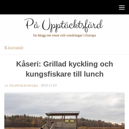
Under innehåll
Kåserande
Kåseri: Grillad kyckling och
kungsfiskare till lunch
2019-11-03
AV
PÅUPPTÄCKTSFÄRD
·